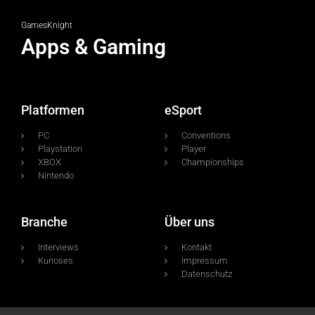
GamesKnight
Apps & Gaming
Platformen
eSport
PC
Conventions
Playstation
Player
XBOX
Championships
Nintendo
Branche
Über uns
Interviews
Kontakt
Kurioses
Impressum
Datenschutz