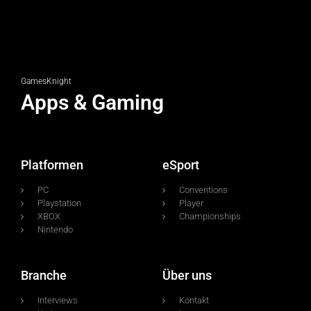
GamesKnight
Apps & Gaming
Platformen
eSport
PC
Conventions
Playstation
Player
XBOX
Championships
Nintendo
Branche
Über uns
Interviews
Kontakt