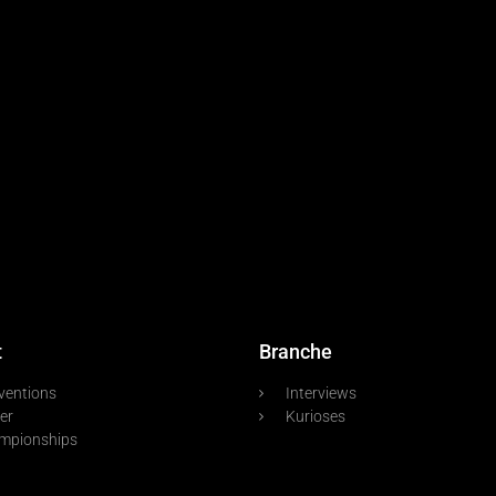
t
Branche
ventions
Interviews
er
Kurioses
mpionships