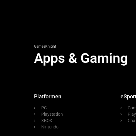
GamesKnight
Apps & Gaming
Platformen
eSpor
PC
Con
Playstation
Play
XBOX
Cha
Nintendo